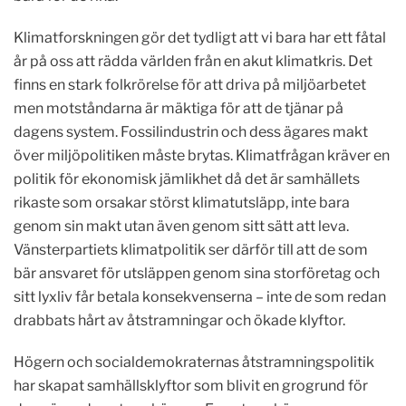
Klimatforskningen gör det tydligt att vi bara har ett fåtal
år på oss att rädda världen från en akut klimatkris. Det
finns en stark folkrörelse för att driva på miljöarbetet
men motståndarna är mäktiga för att de tjänar på
dagens system. Fossilindustrin och dess ägares makt
över miljöpolitiken måste brytas. Klimatfrågan kräver en
politik för ekonomisk jämlikhet då det är samhällets
rikaste som orsakar störst klimatutsläpp, inte bara
genom sin makt utan även genom sitt sätt att leva.
Vänsterpartiets klimatpolitik ser därför till att de som
bär ansvaret för utsläppen genom sina storföretag och
sitt lyxliv får betala konsekvenserna – inte de som redan
drabbats hårt av åtstramningar och ökade klyftor.
Högern och socialdemokraternas åtstramningspolitik
har skapat samhällsklyftor som blivit en grogrund för