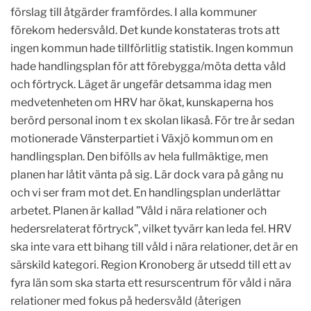
förslag till åtgärder framfördes. I alla kommuner
förekom hedersvåld. Det kunde konstateras trots att
ingen kommun hade tillförlitlig statistik. Ingen kommun
hade handlingsplan för att förebygga/möta detta våld
och förtryck. Läget är ungefär detsamma idag men
medvetenheten om HRV har ökat, kunskaperna hos
berörd personal inom t ex skolan likaså. För
tre år sedan
motionerade Vänsterpartiet i Växjö kommun om en
handlingsplan. Den bifölls av hela fullmäktige
, men
planen har låtit vänta på sig. Lär dock vara på gång nu
och vi
ser
fram mot
det
. En handlingsplan underlättar
arbetet
. Planen är kallad ”Våld i nära relationer och
hedersrelaterat förtryck”, vilket tyvärr kan leda fel. HRV
ska inte vara ett bihang till våld i nära relationer, det är en
särskild kategori. Region Kronoberg är utsedd till ett av
fyra län som ska starta ett resurscentrum för våld i nära
relationer med fokus på hedersvåld (återigen