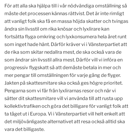
För att alla ska hjälpa till i vår nödvändiga omställning så
måste det
processen kännas rättvist. Det är inte rimligt
att vanligt folk ska få en massa höjda skatter och tvingas
ändra sin livsstil om rika knösar och lyxlirare kan
fortsätta flyga omkring och lyxkonsumera hela året runt
som inget hade hänt. Därför kräver vi i Vänsterpartiet att
de rika som skitar nedallra mest, de ska också vara de
som ändrar sin livsstil allra mest. Därför vill vi införa en
progressiv flygskatt så att demåste betala in mer och
mer pengar till omställningen för varje gång de flyger.
Jakten på skattesmitare ska också ges högre prioritet.
Pengarna som vi får från lyxlirarnas resor och när vi
sätter dit skattesmitare vill vi använda till att rusta upp
kollektivtrafiken och göra det billigare för vanligt folk att
ta tåget ut i Europa. Vi i Vänsterpartiet vill helt enkelt att
det miljövänligaste alternativet att resa också alltid ska
vara det billigaste.