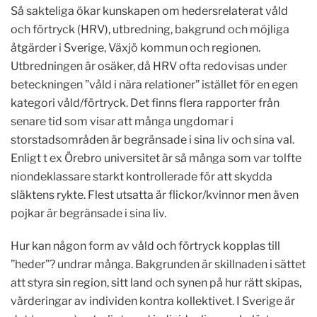
Så sakteliga ökar kunskapen om hedersrelaterat våld
och förtryck (HRV), utbredning, bakgrund och möjliga
åtgärder i Sverige, Växjö kommun och regionen
.
Utbredningen är osäker, då HRV ofta redovisas under
beteckningen ”våld i nära relationer” istället för en egen
kategori våld/förtryck.
Det finns flera rapporter från
senare tid som
visar att
många ungdomar i
storstadsområden är begränsade i sina liv och sina val.
Enligt t ex Örebro universitet är så många som var tolfte
niondeklassare starkt kontrollerade för att skydda
släktens rykte.
Flest utsatta är flickor/kvinnor men även
pojkar
är begränsade i sina liv.
Hur kan någon form av våld och förtryck kopplas till
”heder”? undrar många. Bakgrunden är skillnaden i sättet
att styra sin region, sitt land och synen på hur rätt skipas,
värderingar av individen kontra kollektivet. I Sverige är