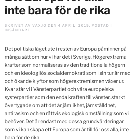
inte bara för de rika
SKRIVET AV
VAXJO
DEN
4 APRIL, 2019
. POSTAD I
INSÄNDARE
.
Det politiska läget ute i resten av Europa påminner på
många sätt om hur vi har det i Sverige. Högerextrema
krafter som normaliseras av den traditionella högern
och en ideologilös socialdemokrati som i sin tur är med
och ökar de klyftor som högerextremismen växer ur.
Kvar står vi i Vänsterpartiet och våra europeiska
systerpartier som den enda kraften till vänster, starkt
övertygade om att det är jämlikhet, jämställdhet,
antirasism och en rättvis ekologisk omställning som vi
behöver. Det är endast med dessa grundvärderingar
som vi kan skapa ett Europa som är till för oss alla, inte
bara för de rika.