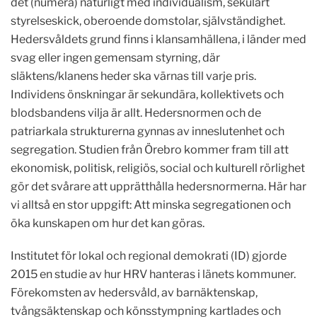
det
(numera)
naturligt med
individualism, sekulärt
styrelseskick, oberoende domstolar, självständighet.
Hedersvåldets grund finns i klansamhällena, i länder med
svag eller ingen gemensam styrning, där
släktens/klanens heder ska värnas till varje pris.
Individens önskningar är sekundära, kollektivets
och
blodsbandens vilja är allt. Hedersnormen och de
patriarkala strukturerna gynnas av inneslutenhet och
segregation. Studien från Örebro kommer fram till att
ekonomisk, politisk, religiös, social och kulturell rörlighet
gör det svårare att upprätthålla hedersnormerna.
Här har
vi alltså en stor uppgift: Att minska segregationen och
öka kunskapen om hur det kan göras.
Institutet för lokal och regional demokrati (ID) gjorde
2015 en studie av hur HRV hanteras i länets kommuner.
Förekomsten av
heders
våld
, av barnäktenskap,
tvångsäktenskap och könsstympning kartlades och