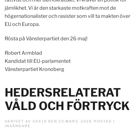
jämlikhet. Vi är den starkaste motkraften mot de
högernationalister och rasister som vill ta makten över
EU och Europa.
Rösta på Vänsterpartiet den 26 maj!
Robert Armblad
Kandidat till EU-parlamentet
Vänsterpartiet Kronoberg
HEDERSRELATERAT
VÅLD OCH FÖRTRYCK
SKRIVET AV
VAXJO
DEN
23 MARS, 2019
. POSTAD I
INSÄNDARE
.