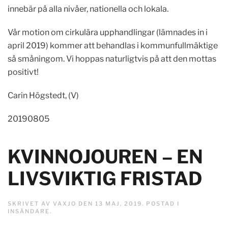
innebär på alla nivåer, nationella och lokala.
Vår motion om cirkulära upphandlingar (lämnades in i
april 2019) kommer att behandlas i kommunfullmäktige
så småningom. Vi hoppas naturligtvis på att den mottas
positivt!
Carin Högstedt, (V)
20190805
KVINNOJOUREN – EN
LIVSVIKTIG FRISTAD
SKRIVET AV
VAXJO
DEN
13 MAJ, 2019
. POSTAD I
INSÄNDARE
.