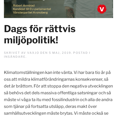
Dags för rättvis
miljöpolitik!
SKRIVET AV
VAXJO
DEN
5 MAJ, 2019
. POSTAD I
INSÄNDARE
.
Klimatomställningen kan inte vänta. Vi har bara tio år på
oss att mildra klimatförändringarnas konsekvenser, så
det är bråttom. För att stoppa den negativa utvecklingen
så behövs det dels massiva offentliga satsningar och så
måste vi våga ta itu med fossilindustrin och alla de andra
som tjänar på fortsatta utsläpp, deras makt över
samhällsutvecklingen måste brytas. Vi måste också se