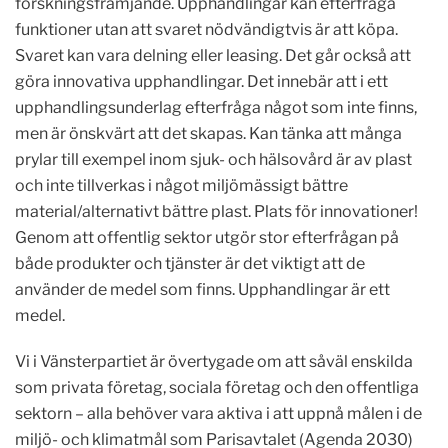
forskningsfrämjande. Upphandlingar kan efterfråga
funktioner utan att svaret nödvändigtvis är att köpa.
Svaret kan vara delning eller leasing. Det går också att
göra innovativa upphandlingar. Det innebär att i ett
upphandlingsunderlag efterfråga något som inte finns,
men är önskvärt att det skapas. Kan tänka att många
prylar till exempel inom sjuk- och hälsovård är av plast
och inte tillverkas i något miljömässigt bättre
material/alternativt bättre plast. Plats för innovationer!
Genom att offentlig sektor utgör stor efterfrågan på
både produkter och tjänster är det viktigt att de
använder de medel som finns. Upphandlingar är ett
medel.
Vi i Vänsterpartiet är övertygade om att såväl enskilda
som privata företag, sociala företag och den offentliga
sektorn – alla behöver vara aktiva i att uppnå målen i de
miljö- och klimatmål som Parisavtalet (Agenda 2030)