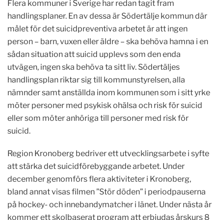
Flera kommuner i Sverige har redan tagit fram
handlingsplaner. En av dessa är Södertälje kommun där
målet för det suicidpreventiva arbetet är att ingen
person – barn, vuxen eller äldre – ska behöva hamna i en
sådan situation att suicid upplevs som den enda
utvägen, ingen ska behöva ta sitt liv. Södertäljes
handlingsplan riktar sig till kommunstyrelsen, alla
nämnder samt anställda inom kommunen som i sitt yrke
möter personer med psykisk ohälsa och risk för suicid
eller som möter anhöriga till personer med risk för
suicid.
Region Kronoberg bedriver ett utvecklingsarbete i syfte
att stärka det suicidförebyggande arbetet. Under
december genomförs flera aktiviteter i Kronoberg,
bland annat visas filmen ”Stör döden” i periodpauserna
på hockey- och innebandymatcher i länet. Under nästa år
kommer ett skolbaserat program att erbjudas årskurs 8