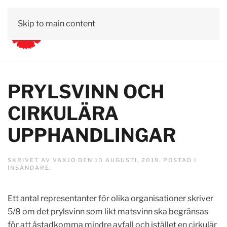
Skip to main content
PRYLSVINN OCH
CIRKULÄRA
UPPHANDLINGAR
SKRIVET AV
VAXJO
DEN
10 AUGUSTI, 2019
. POSTAD I
INSÄNDARE
.
Ett antal representanter för olika organisationer skriver
5/8 om det prylsvinn som likt matsvinn ska begränsas
för att åstadkomma mindre avfall och istället en cirkulär