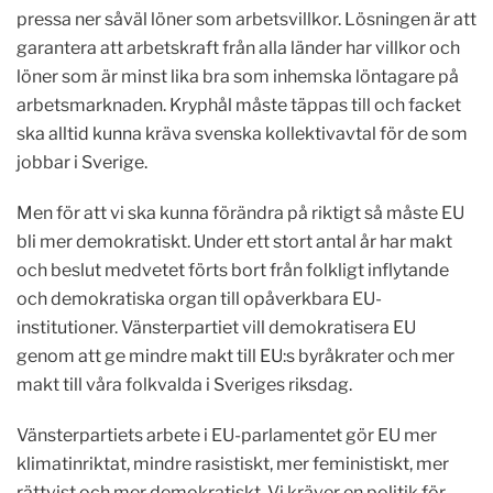
pressa ner såväl löner som arbetsvillkor. Lösningen är att
garantera att arbetskraft från alla länder har villkor och
löner som är minst lika bra som inhemska löntagare på
arbetsmarknaden. Kryphål måste täppas till och facket
ska alltid kunna kräva svenska kollektivavtal för de som
jobbar i Sverige.
Men för att vi ska kunna förändra på riktigt så måste EU
bli mer demokratiskt. Under ett stort antal år har makt
och beslut medvetet förts bort från folkligt inflytande
och demokratiska organ till opåverkbara EU-
institutioner. Vänsterpartiet vill demokratisera EU
genom att ge mindre makt till EU:s byråkrater och mer
makt till våra folkvalda i Sveriges riksdag.
Vänsterpartiets arbete i EU-parlamentet gör EU mer
klimatinriktat, mindre rasistiskt, mer feministiskt, mer
rättvist och mer demokratiskt. Vi kräver en politik för