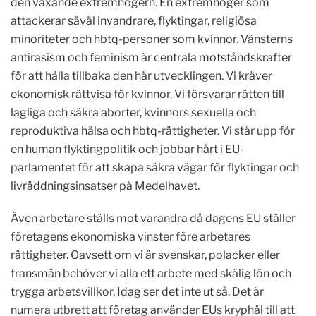
den växande extremhögern. En extremhöger som
attackerar såväl invandrare, flyktingar, religiösa
minoriteter och hbtq-personer som kvinnor. Vänsterns
antirasism och feminism är centrala motståndskrafter
för att hålla tillbaka den här utvecklingen. Vi kräver
ekonomisk rättvisa för kvinnor. Vi försvarar rätten till
lagliga och säkra aborter, kvinnors sexuella och
reproduktiva hälsa och hbtq-rättigheter. Vi står upp för
en human flyktingpolitik och jobbar hårt i EU-
parlamentet för att skapa säkra vägar för flyktingar och
livräddningsinsatser på Medelhavet.
Även arbetare ställs mot varandra då dagens EU ställer
företagens ekonomiska vinster före arbetares
rättigheter. Oavsett om vi är svenskar, polacker eller
fransmän behöver vi alla ett arbete med skälig lön och
trygga arbetsvillkor. Idag ser det inte ut så. Det är
numera utbrett att företag använder EUs kryphål till att