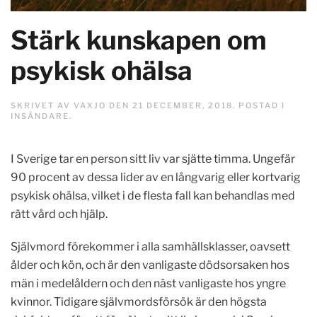
Stärk kunskapen om
psykisk ohälsa
SKRIVET AV
VAXJO
DEN
21 DECEMBER, 2018
. POSTAD I
INSÄNDARE
.
I Sverige tar en person sitt liv var sjätte timma. Ungefär
90 procent av dessa lider av en långvarig eller kortvarig
psykisk ohälsa, vilket i de flesta fall kan behandlas med
rätt vård och hjälp.
Självmord förekommer i alla samhällsklasser, oavsett
ålder och kön, och är den vanligaste dödsorsaken hos
män i medelåldern och den näst vanligaste hos yngre
kvinnor. Tidigare självmordsförsök är den högsta