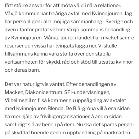
fått större ansvar för att möta våld i nära relationer.
Växjö kommun har treåriga avtal med Kvinnojouren. Jag
har personligen i alla möjliga sammanhang i Sverige och
även utanför pratat väl om Växjö kommuns behandling
av Kvinnojouren. Många jourer i landet har mycket sämre
resurser och vissa har tvingats lägga ner. Vi skulle
tillsammans kunna vara stolta över den stabila
verksamheten för skydd, råd och stöd till utsatta kvinnor
och deras barn.
Det var naturligtvis väntat. Efter behandlingen av
Macken, Diakonicentrum, SFI-undervisningen,
Vilhelmshill m fl så kommer nu uppsägning av avtalet
med Kvinnojouren Blenda. De Blå-gröna vill å ena sidan
ha mer hjälp av frivilligorganisationer, å andra sidan
samtidigt slå av benen på dem. Nu ska det sparas pengar
på skyddat boende genom upphandling på marknaden.