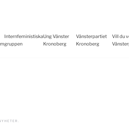
Internfeministiska
Ung Vänster
Vänsterpartiet
Vill du
em
gruppen
Kronoberg
Kronoberg
Vänster
NYHETER
.