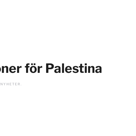
ner för Palestina
I
NYHETER
.