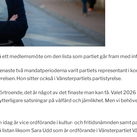
 ett medlemsmöte om den lista som partiet går fram med inf
senaste två mandatperioderna varit partiets representant i
sen. Hon sitter också i Vänsterpartiets partistyrelse.
rtroende, det är något av det finaste man kan få. Valet 2026 ä
tterligare satsningar på välfärd och jämlikhet. Men vi behöve
 idag är vice ordförande i kultur- och fritidsnämnden samt p
 listan liksom Sara Udd som är ordförande i Vänsterpartiet Vä