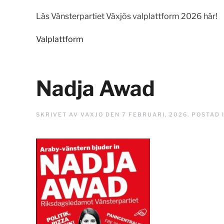
Läs Vänsterpartiet Växjös valplattform 2026 här!
Valplattform
Nadja Awad
SKRIVET AV
VAXJO
DEN
7 FEBRUARI, 2026
. POSTAD 