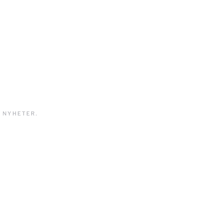
I
NYHETER
.