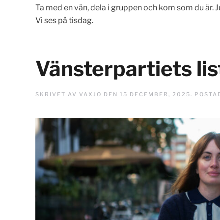
Ta med en vän, dela i gruppen och kom som du är. Ju f
Vi ses på tisdag.
Vänsterpartiets li
SKRIVET AV
VAXJO
DEN
15 DECEMBER, 2025
. POSTA