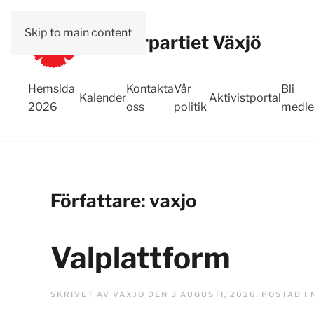
Skip to main content
Vänsterpartiet Växjö
Hemsida
Kontakta
Vår
Bli
Kalender
Aktivistportal
2026
oss
politik
medl
Författare:
vaxjo
Valplattform
SKRIVET AV
VAXJO
DEN
3 AUGUSTI, 2026
. POSTAD I