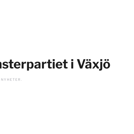
sterpartiet i Växjö
I
NYHETER
.