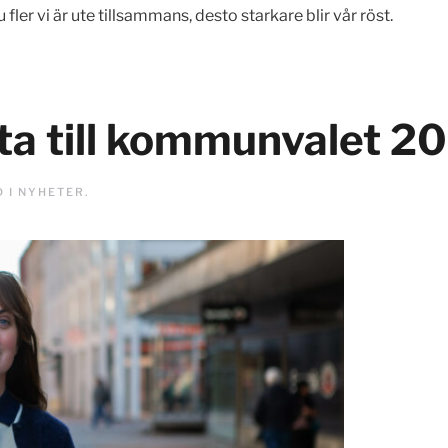
ler vi är ute tillsammans, desto starkare blir vår röst.
sta till kommunvalet 2
D I
NYHETER
.