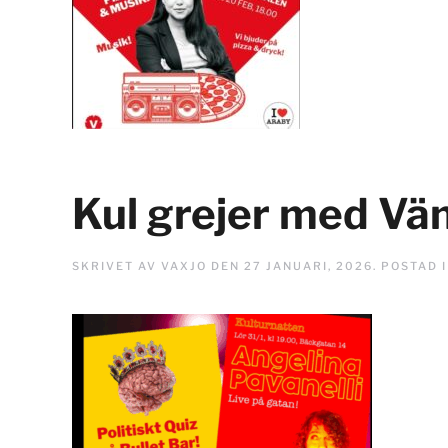
Kul grejer med Vän
SKRIVET AV
VAXJO
DEN
27 JANUARI, 2026
. POSTAD 