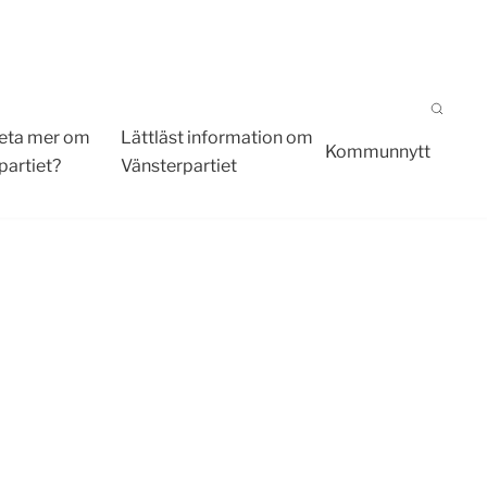
 veta mer om
Lättläst information om
Kommunnytt
partiet?
Vänsterpartiet