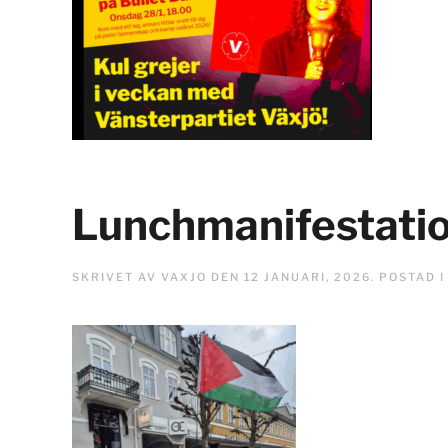
Lunchmanifestatio
SKRIVET AV
VAXJO
DEN
12 JANUARI, 2026
. POSTAD 